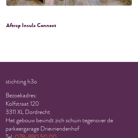
Aftrap Insula Connect
stichting h3o
Bezoekadres:
Kolfstraat 120
3311 XL Dordrecht
Het gebouw bevindt zich schuin tegenover de
parkeergarage Drievriendenhof
Tel.:
078-890 50 00