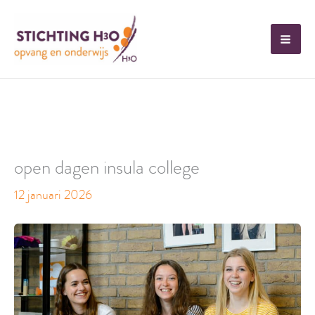
Ga
naar
de
inhoud
open dagen insula college
12 januari 2026